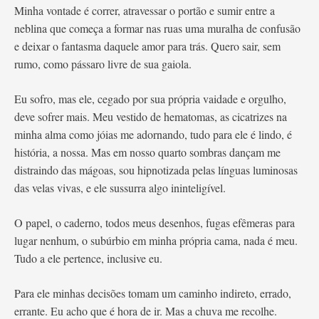
Minha vontade é correr, atravessar o portão e sumir entre a
neblina que começa a formar nas ruas uma muralha de confusão
e deixar o fantasma daquele amor para trás. Quero sair, sem
rumo, como pássaro livre de sua gaiola.
Eu sofro, mas ele, cegado por sua própria vaidade e orgulho,
deve sofrer mais. Meu vestido de hematomas, as cicatrizes na
minha alma como jóias me adornando, tudo para ele é lindo, é
história, a nossa. Mas em nosso quarto sombras dançam me
distraindo das mágoas, sou hipnotizada pelas línguas luminosas
das velas vivas, e ele sussurra algo ininteligível.
O papel, o caderno, todos meus desenhos, fugas efêmeras para
lugar nenhum, o subúrbio em minha própria cama, nada é meu.
Tudo a ele pertence, inclusive eu.
Para ele minhas decisões tomam um caminho indireto, errado,
errante. Eu acho que é hora de ir. Mas a chuva me recolhe.