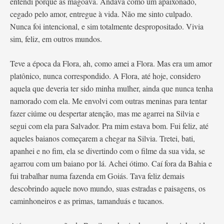
entendi porque as magoava. Andava como um apaixonado,
cegado pelo amor, entregue à vida. Não me sinto culpado.
Nunca foi intencional, e sim totalmente despropositado. Vivia
sim, feliz, em outros mundos.
Teve a época da Flora, ah, como amei a Flora. Mas era um amor
platônico, nunca correspondido. A Flora, até hoje, considero
aquela que deveria ter sido minha mulher, ainda que nunca tenha
namorado com ela. Me envolvi com outras meninas para tentar
fazer ciúme ou despertar atenção, mas me agarrei na Silvia e
segui com ela para Salvador. Pra mim estava bom. Fui feliz, até
aqueles baianos começarem a chegar na Silvia. Tretei, bati,
apanhei e no fim, ela se divertindo com o filme da sua vida, se
agarrou com um baiano por lá. Achei ótimo. Caí fora da Bahia e
fui trabalhar numa fazenda em Goiás. Tava feliz demais
descobrindo aquele novo mundo, suas estradas e paisagens, os
caminhoneiros e as primas, tamanduás e tucanos.