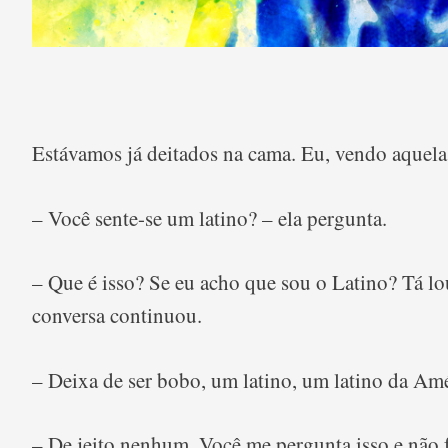
Estávamos já deitados na cama. Eu, vendo aquela sé
– Você sente-se um latino? – ela pergunta.
– Que é isso? Se eu acho que sou o Latino? Tá lo
conversa continuou.
– Deixa de ser bobo, um latino, um latino da Amé
– De jeito nenhum. Você me pergunta isso e não f