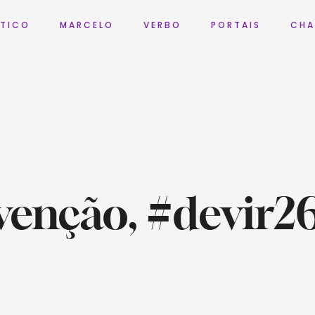
 T I C O
M A R C E L O
V E R B O
P O R T A I S
C H A
venção, #devir2