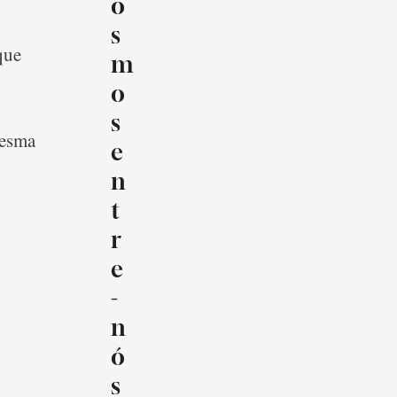
o
s
que
m
o
s
mesma
e
n
t
r
e
-
n
ó
s