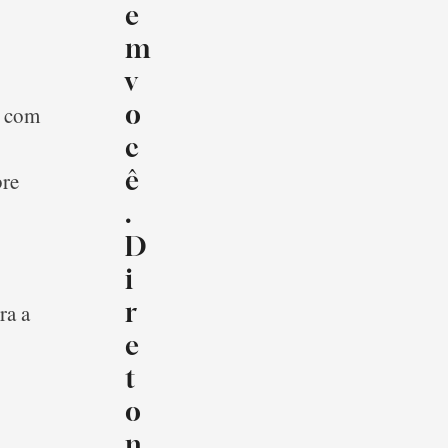
e
m
v
o
e com
c
ê
bre
.
D
i
r
ra a
e
t
o
n