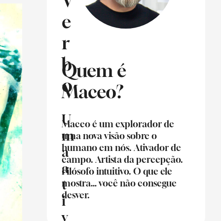
V
e
r
b
Quem é
o
Maceo?
U
Maceo é um explorador de
m
uma nova visão sobre o
humano em nós. Ativador de
a
campo. Artista da percepção.
a
Filósofo intuitivo. O que ele
t
mostra… você não consegue
desver.
i
v