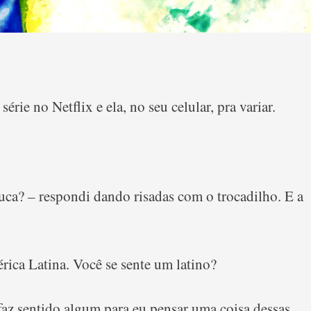
rie no Netflix e ela, no seu celular, pra variar.
uca? – respondi dando risadas com o trocadilho. E a
rica Latina. Você se sente um latino?
az sentido algum para eu pensar uma coisa dessas.