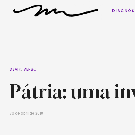
D I A G N Ó S
DEVIR
,
VERBO
Pátria: uma in
30 de abril de 2018