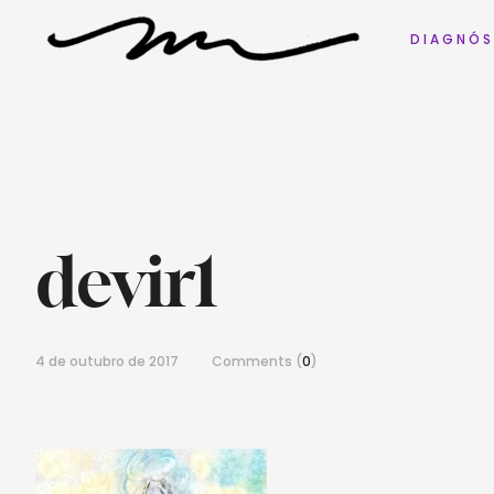
D I A G N Ó S
devir1
4 de outubro de 2017
Comments (
0
)