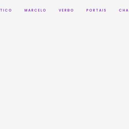
 T I C O
M A R C E L O
V E R B O
P O R T A I S
C H A