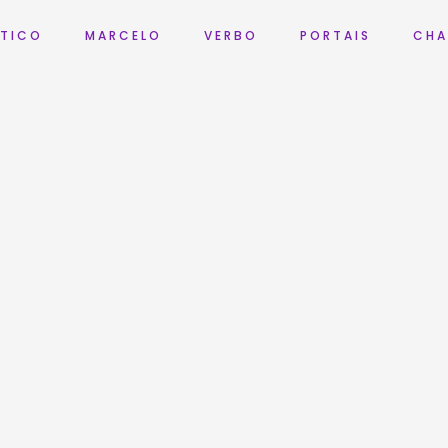
 T I C O
M A R C E L O
V E R B O
P O R T A I S
C H A