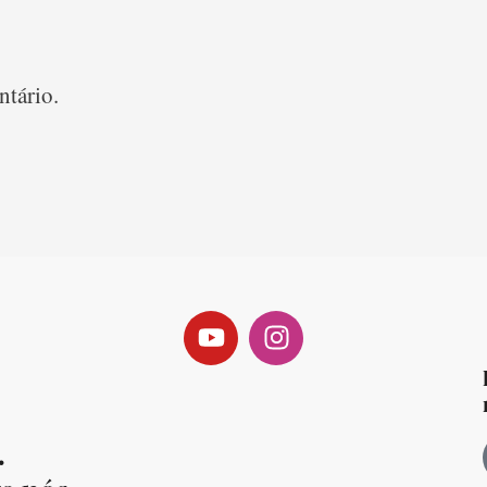
tário.
.