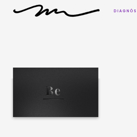
D I A G N Ó S