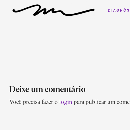
D I A G N Ó S
Deixe um comentário
Você precisa fazer o
login
para publicar um comen