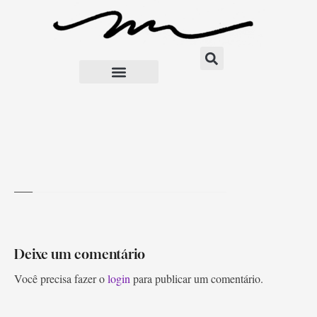
D I A G N Ó S T I C O
M A R C E L O
C H A M A D O
Deixe um comentário
Você precisa fazer o
login
para publicar um comentário.