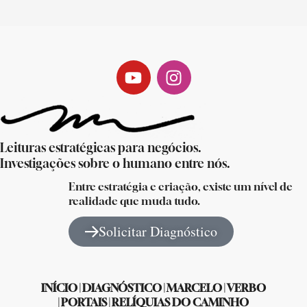
Leituras estratégicas para negócios.
Investigações sobre o humano entre nós.
Entre estratégia e criação, existe um nível de
realidade que muda tudo.
Solicitar Diagnóstico
INÍCIO
|
DIAGNÓSTICO
|
MARCELO
|
VERBO
|
PORTAIS
|
RELÍQUIAS DO CAMINHO