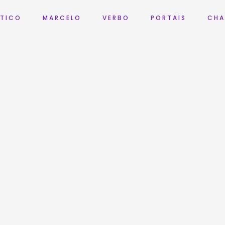
 T I C O
M A R C E L O
V E R B O
P O R T A I S
C H A