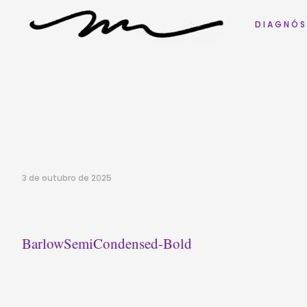
D I A G N Ó S
3 de outubro de 2025
BarlowSemiCondensed-Bold